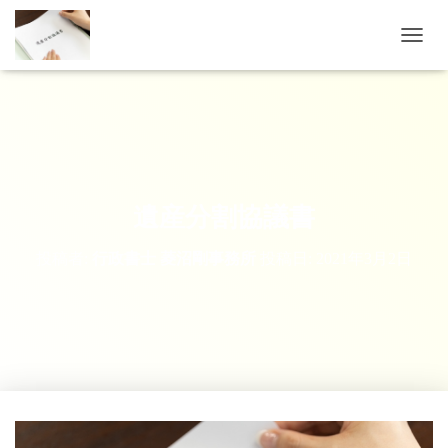
ナビゲ
遺産分割協議書
投稿者:
行政書士 菱沼剛事務所
投稿日:
2021年3月2日