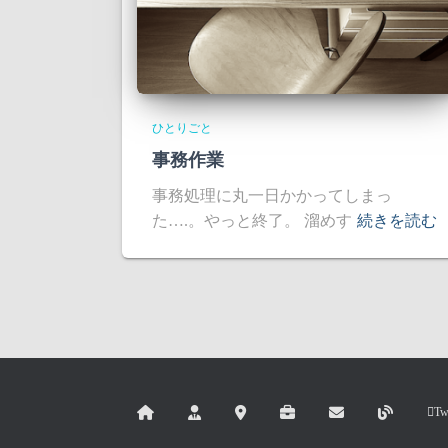
ひとりごと
事務作業
事務処理に丸一日かかってしまっ
た….。やっと終了。 溜めす
続きを読む
Tw