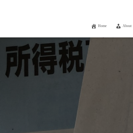
Home
About