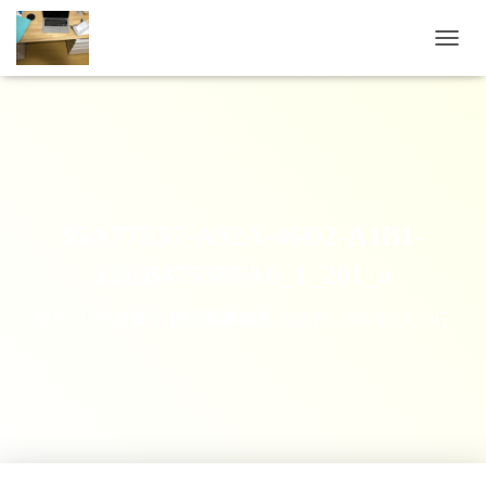
ナビゲ
95A77E57-A92A-46D2-A1B1-
12EB47538FA0_1_201_a
投稿者:
行政書士 菱沼剛事務所
投稿日:
2020年3月19日