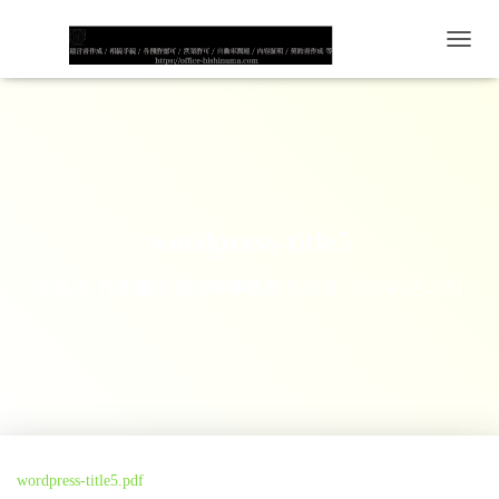
ナビゲ
wordpress-title5
投稿者:
行政書士 菱沼剛事務所
投稿日:
2020年3月22日
wordpress-title5.pdf